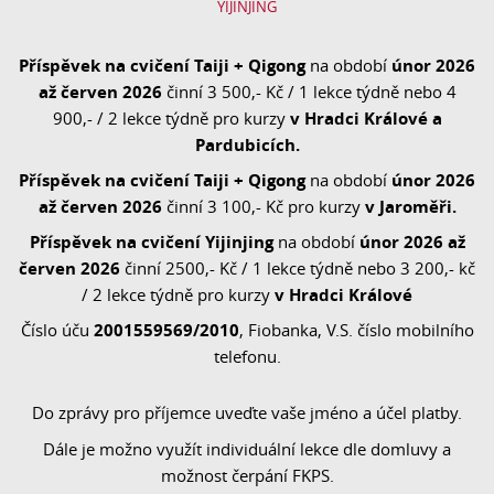
YIJINJING
Příspěvek na cvičení Taiji + Qigong
únor 2026
na období
až červen 2026
činní 3 500,- Kč / 1 lekce týdně nebo 4
v Hradci Králové a
900,- / 2 lekce týdně pro kurzy
Pardubicích.
Příspěvek na cvičení Taiji + Qigong
únor 2026
na období
až červen 2026
v Jaroměři.
činní 3 100,- Kč pro kurzy
Příspěvek na cvičení Yijinjing
únor 2026 až
na období
červen 2026
činní 2500,- Kč / 1 lekce týdně nebo 3 200,- kč
v Hradci Králové
/ 2 lekce týdně pro kurzy
2001559569/2010
Číslo úču
, Fiobanka, V.S. číslo mobilního
telefonu.
Do zprávy pro příjemce uveďte vaše jméno a účel platby.
Dále je možno využít individuální lekce dle domluvy a
možnost čerpání FKPS.