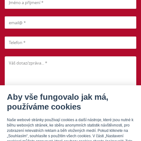
Aby vše fungovalo jak má,
Informace o ochraně osobních údajů
používáme cookies
Odeslat zprávu
Naše webové stránky používají cookies a další nástroje, které jsou nutné k
běhu webových stránek, ke sběru anonymních statistik návštěvnosti, pro
zobrazení relevatních reklam a běh vložených medií. Pokud kliknete na
„Souhlasím“, souhlasíte s použitím všech cookies. V části „Nastavení