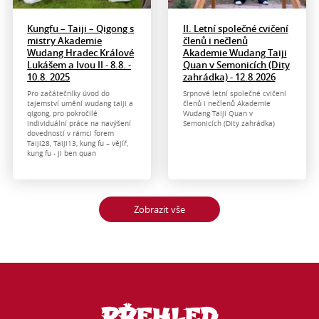
Kungfu – Taiji – Qigong s
II. Letní společné cvičení
mistry Akademie
členů i nečlenů
Wudang Hradec Králové
Akademie Wudang Taiji
Lukášem a Ivou II - 8.8. -
Quan v Semonicích (Dity
10.8. 2025
zahrádka) - 12.8.2026
Pro začátečníky úvod do
Srpnové letní společné cvičení
tajemství umění wudang taiji a
členů i nečlenů Akademie
qigong, pro pokročilé
Wudang Taiji Quan v
individuální práce na navýšení
Semonicích (Dity zahrádka)
dovedností v rámci forem
Taiji28, Taiji13, kung fu – vějíř,
kung fu - ji ben quan
Zobrazit vše
PŘEHLED