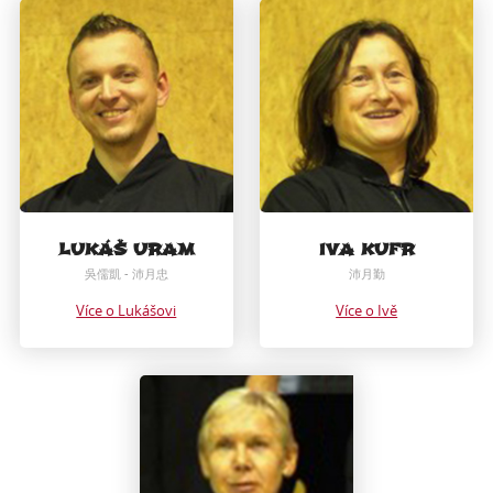
LUKÁŠ URAM
IVA KUFR
吳儒凱 - 沛月忠
沛月勤
Více o Lukášovi
Více o Ivě