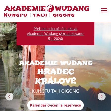
Přehled celoročních aktivit
Akademie Wudang (Aktualizováno:
5.1.2026)
AKADEMIE WUDANG
HRADEC
KRÁLOVÉ
KUNGFU TAIJI QIGONG
Previous
Next
Kalendář cvičení a rezervace