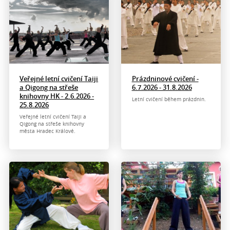
Veřejné letní cvičení Taiji
Prázdninové cvičení -
a Qigong na střeše
6.7.2026 - 31.8.2026
knihovny HK - 2.6.2026 -
Letní cvičení během prázdnin.
25.8.2026
Veřejné letní cvičení Taiji a
Qigong na střeše knihovny
města Hradec Králové.