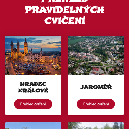
PRAVIDELNÝCH
CVIČENÍ
HRADEC
JAROMĚŘ
KRÁLOVÉ
Přehled cvičení
Přehled cvičení