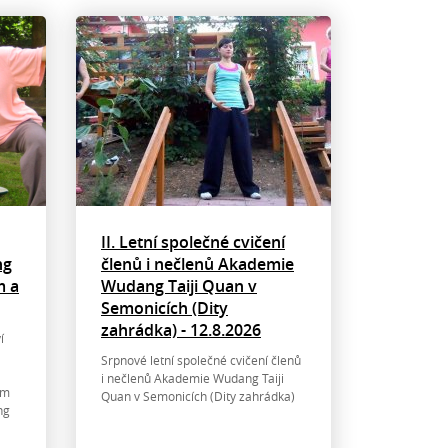
II. Letní společné cvičení
ng
členů i nečlenů Akademie
m a
Wudang Taiji Quan v
Semonicích (Dity
zahrádka) - 12.8.2026
í
Srpnové letní společné cvičení členů
i nečlenů Akademie Wudang Taiji
em
Quan v Semonicích (Dity zahrádka)
ung