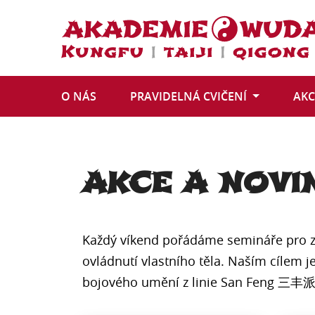
O NÁS
PRAVIDELNÁ
CVIČENÍ
AKC
AKCE A NOVI
Každý víkend pořádáme semináře pro z
ovládnutí vlastního těla. Naším cílem je
bojového umění z linie San Feng 三丰派 W