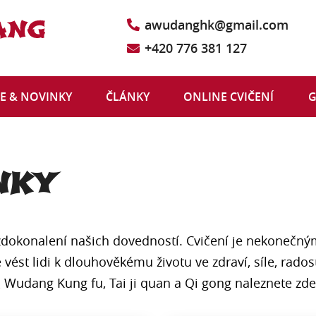
awudanghk@gmail.com
+420 776 381 127
E & NOVINKY
ČLÁNKY
ONLINE CVIČENÍ
G
NKY
dokonalení našich dovedností. Cvičení je nekonečný
 vést lidi k dlouhověkému životu ve zdraví, síle, rado
udang Kung fu, Tai ji quan a Qi gong naleznete zde