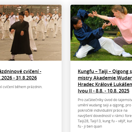
ázdninové cvičení -
Kungfu – Taiji – Qigong s
7.2026 - 31.8.2026
mistry Akademie Wuda
Hradec Králové Lukáše
ní cvičení během prázdnin.
Ivou II - 8.8. - 10.8. 2025
Pro začátečníky úvod do tajemstv
umění wudang taiji a qigong, pro
pokročilé individuální práce na
navýšení dovedností v rámci for
Taiji28, Taiji13, kung fu – vějíř, k
fu - ji ben quan