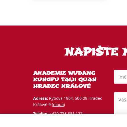
NAPIŠTE 
AKADEMIE WUDANG
KUNGFU TAIJI QUAN
HRADEC KRÁLOVÉ
Adresa:
Rybova 1904, 500 09 Hradec
Králové 9 (
mapa
)
Telefon:
+420 776 381 127
Email:
awudanghk@gmail.com